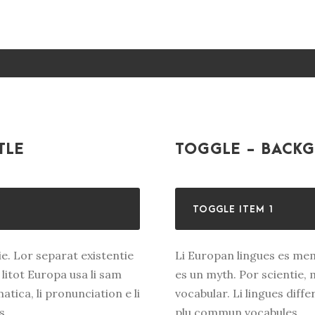
TLE
TOGGLE - BACKG
TOGGLE ITEM 1
e. Lor separat existentie
Li Europan lingues es mem
 litot Europa usa li sam
es un myth. Por scientie, 
atica, li pronunciation e li
vocabular. Li lingues diffe
s.
plu commun vocabules.