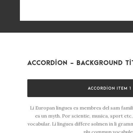
ACCORDION - BACKGROUND TI
ACCORDION ITEM 1
Li Europan lingues es membres del sam famili
es un myth. Por scientie, musica, sport etc,
vocabular. Li lingues differe solmen in li gramm
plu commun vocabule