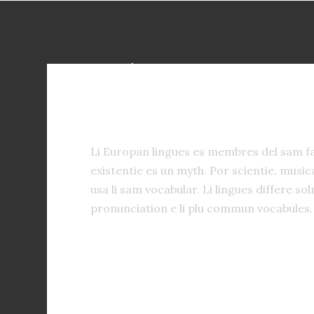
ACCORDION - ICON
ACCORDION ITEM 1
Li Europan lingues es membres del sam fa
existentie es un myth. Por scientie, musica
usa li sam vocabular. Li lingues differe sol
pronunciation e li plu commun vocabules.
ACCORDION ITEM 2
ACCORDION ITEM 3
ACCORDION ITEM 4