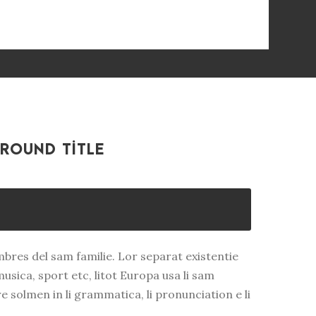
ROUND TITLE
bres del sam familie. Lor separat existentie
musica, sport etc, litot Europa usa li sam
re solmen in li grammatica, li pronunciation e li