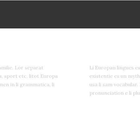
TOGGLE - ICON
TOGGLE ITEM 1
milie. Lor separat
Li Europan lingues e
, sport etc, litot Europa
existentie es un myth
men in li grammatica, li
usa li sam vocabular. 
pronunciation e li p
TOGGLE ITEM 2
TOGGLE ITEM 3
TOGGLE ITEM 4