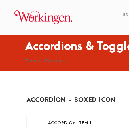
HO
Accordions & Toggl
Theme's Elements
ACCORDION - BOXED ICON
ACCORDION ITEM 1