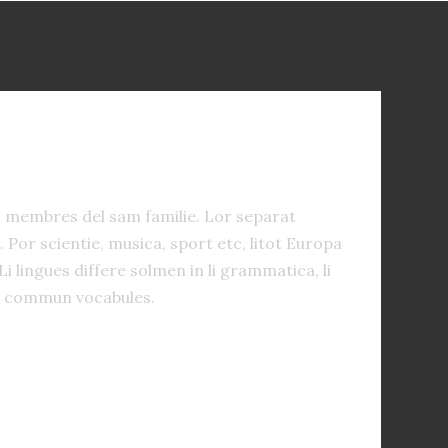
s membres del sam familie. Lor separat
. Por scientie, musica, sport etc, litot Europa
Li lingues differe solmen in li grammatica, li
lu commun vocabules.