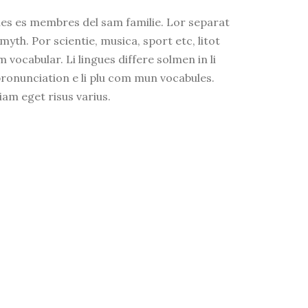
ues es membres del sam familie. Lor separat
myth. Por scientie, musica, sport etc, litot
m vocabular. Li lingues differe solmen in li
pronunciation e li plu com mun vocabules.
am eget risus varius.