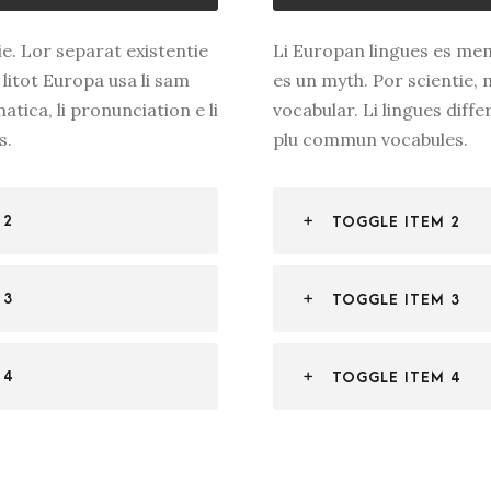
e. Lor separat existentie
Li Europan lingues es mem
 litot Europa usa li sam
es un myth. Por scientie, 
atica, li pronunciation e li
vocabular. Li lingues diffe
s.
plu commun vocabules.
 2
TOGGLE ITEM 2
 3
TOGGLE ITEM 3
 4
TOGGLE ITEM 4