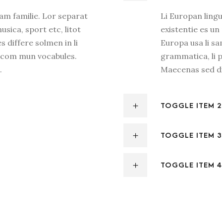
am familie. Lor separat
Li Europan ling
usica, sport etc, litot
existentie es un 
s differe solmen in li
Europa usa li sa
u com mun vocabules.
grammatica, li 
.
Maecenas sed di
TOGGLE ITEM 2
TOGGLE ITEM 3
TOGGLE ITEM 4