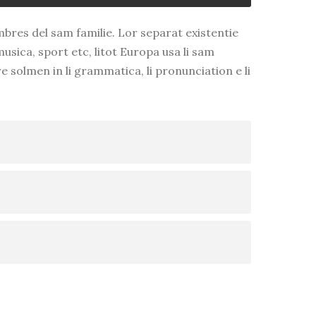
bres del sam familie. Lor separat existentie
musica, sport etc, litot Europa usa li sam
re solmen in li grammatica, li pronunciation e li