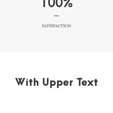
100
%
SATISFACTION
With Upper Text