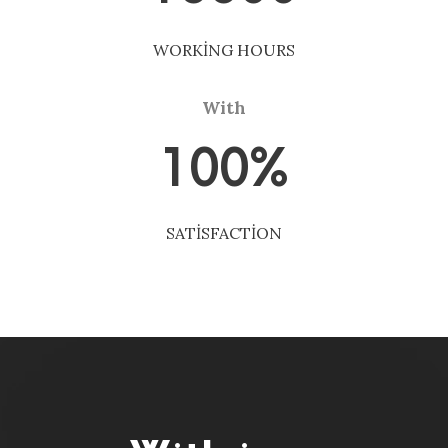
WORKING HOURS
With
100
%
SATISFACTION