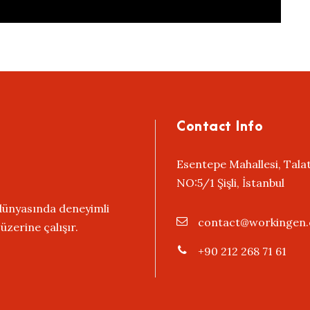
Contact Info
Esentepe Mahallesi, Tala
NO:5/1 Şişli, İstanbul
 dünyasında deneyimli
contact@workingen
zerine çalışır.
+90 212 268 71 61