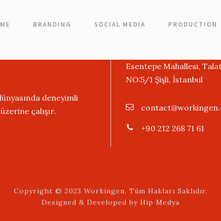
ME
BRANDING
SOCIAL MEDIA
PRODUCTION
Contact Info
Esentepe Mahallesi, Tala
NO:5/1 Şişli, İstanbul
 dünyasında deneyimli
contact@workingen
zerine çalışır.
+90 212 268 71 61
Copyright © 2023 Workingen, Tüm Hakları Saklıdır.
Designed & Developed by
Hip Medya